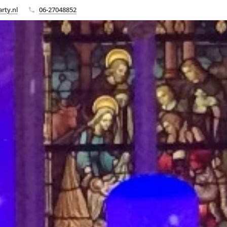
rty.nl
06-27048852