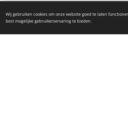
niet om eerst een afspraak te maken.
Wij gebruiken cookies om onze website goed te laten functioner
best mogelijke gebruikerservaring te bieden.
Industrieweg 48j, 5731HR
te Mierlo