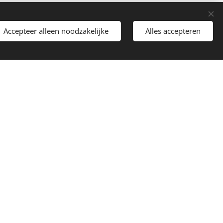
contact op.
Accepteer alleen noodzakelijke
Alles accepteren
info@dj4party.nl